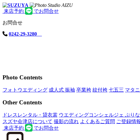
来店予約
でお問合せ
お問合せ
0242-29-3280
Photo Contents
フォトウエディング
成人式 振袖
卒業袴
紋付袴
七五三
マタニ
Other Contents
ドレスレンタル・貸衣裳
ウエディングコンシェルジェ ぷり
スズヤ会津店について
撮影の流れ
よくあるご質問
ご登録情
来店予約
でお問合せ