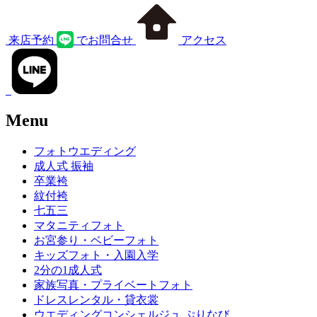
来店予約
でお問合せ
アクセス
Menu
フォトウエディング
成人式 振袖
卒業袴
紋付袴
七五三
マタニティフォト
お宮参り・ベビーフォト
キッズフォト・入園入学
2分の1成人式
家族写真・プライベートフォト
ドレスレンタル・貸衣裳
ウエディングコンシェルジュ ぷりなび